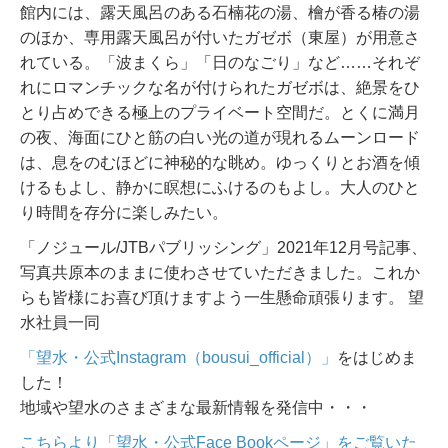
館内には、露天風呂のある石楠花の湯、檜が香る椿の湯
のほか、専用露天風呂が付いたガゼボ（東屋）が用意さ
れている。「波まくら」「日のなごり」など……それぞ
れにロマンチックな名が付けられたガゼボは、絶景をひ
とり占めできる極上のプライベート空間だ。とくに満月
の夜、海面にひと筋の白い光の道が現れるムーンロード
は、息をのむほどに神秘的な眺め。ゆっくりとお酒を傾
けるもよし、静かに瞑想にふけるのもよし。大人のひと
り時間を存分に楽しみたい。
「ノジュール/JTBパブリッシング」2021年12月号記事、
写真共原本のままに使わさせていただきました。これか
らも皆様にお喜び頂けますよう一生懸命頑張ります。 望
水社員一同
「望水・公式Instagram（bousui_official）」
をはじめま
した！
地域や望水のさまざまな最新情報を発信中・・・
こちらより「望水・公式Face Bookページ」をご覧いた