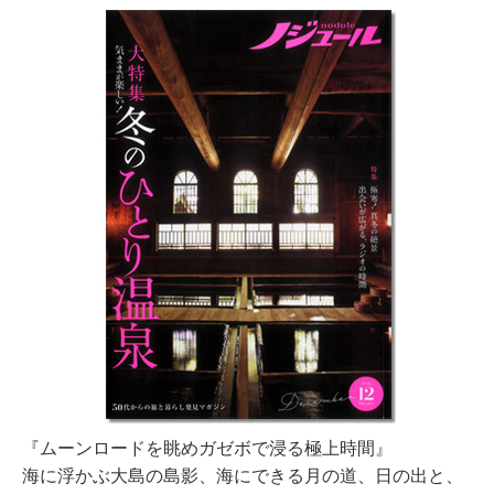
『ムーンロードを眺めガゼボで浸る極上時間』
海に浮かぶ大島の島影、海にできる月の道、日の出と、