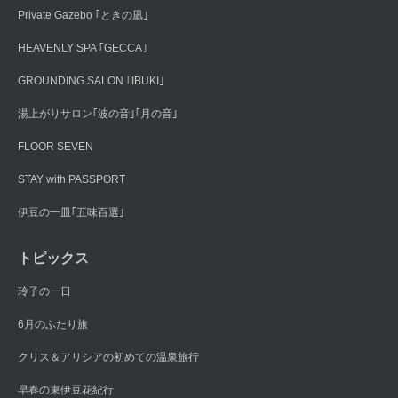
Private Gazebo ｢ときの凪｣
HEAVENLY SPA ｢GECCA｣
GROUNDING SALON ｢IBUKI｣
湯上がりサロン｢波の音｣｢月の音｣
FLOOR SEVEN
STAY with PASSPORT
伊豆の一皿｢五味百選｣
トピックス
玲子の一日
6月のふたり旅
クリス＆アリシアの初めての温泉旅行
早春の東伊豆花紀行