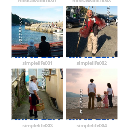
hokkawabito007
hokkawabito008
simplelife001
simplelife002
simplelife003
simplelife004