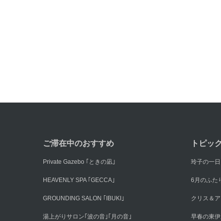
ご滞在中のおすすめ
トピッ
Private Gazebo ｢ときの凪｣
玲子の一日
HEAVENLY SPA ｢GECCA｣
6月のふた
GROUNDING SALON ｢IBUKI｣
クリス＆ア
湯上がりサロン｢波の音｣｢月の音｣
早春の東伊