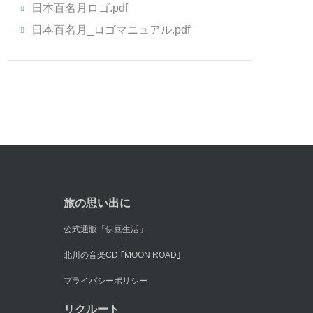
日本百名月ロゴ.pdf
日本百名月_ロゴマニュアル.pdf
旅の思い出に
公式通販「伊豆生活」
北川の音楽CD ｢MOON ROAD｣
プライバシーポリシー
リクルート