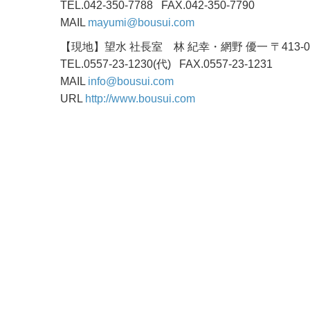
TEL.042-350-7788 FAX.042-350-7790
MAIL
mayumi@bousui.com
【現地】望水 社長室 林 紀幸・網野 優一 〒413
TEL.0557-23-1230(代) FAX.0557-23-1231
MAIL
info@bousui.com
URL
http://www.bousui.com