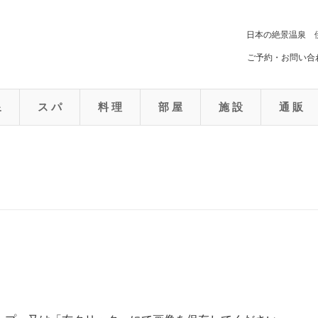
日本の絶景温泉 
ご予約・お問い合わ
泉
ス パ
料 理
部 屋
施 設
通 販