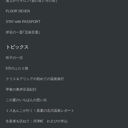
湯上がりサロン｢波の音｣｢月の音｣
FLOOR SEVEN
STAY with PASSPORT
伊豆の一皿｢五味百選｣
トピックス
玲子の一日
6月のふたり旅
クリス＆アリシアの初めての温泉旅行
早春の東伊豆花紀行
この夏のいちばんの思い出
ミスあんこが行く！真夏の北川温泉レポート
生産者を訪ねて：河津町 わさびの市山