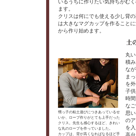
いるうちに作りたい気持ちがむく
ます。
クリスは何にでも使える少し背の
は大きなマグカップを作ることに
から作り始めます。
丸い
積み
なが
まっ
を外
子供
時間
なご
甥っ子の粘土遊びにつきあっているせ
思い
いか、ロープ作りがとても上手だった
のア
クリス。先生も感心するほど、きれい
を入
な丸のロープを作っていました。
カップは、背が高くなればなるほど手
高台