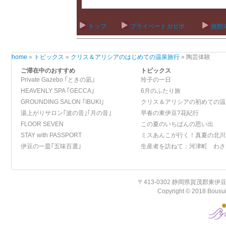
トップ
プライベートガゼボ
旅館
home
»
トピックス
»
クリス＆アリシアのはじめての温泉旅行
» 陶芸体験
ご滞在中のおすすめ
トピックス
Private Gazebo ｢ときの凪｣
玲子の一日
HEAVENLY SPA ｢GECCA｣
6月のふたり旅
GROUNDING SALON ｢IBUKI｣
クリス＆アリシアの初めての温
湯上がりサロン｢波の音｣｢月の音｣
早春の東伊豆?花紀行
FLOOR SEVEN
この夏のいちばんの思い出
STAY with PASSPORT
ミスあんこが行く！真夏の北川
伊豆の一皿｢五味百選｣
生産者を訪ねて：河津町 わさ
〒413-0302 静岡県賀茂郡東伊豆町北川温
Copyright © 2018 Bousui