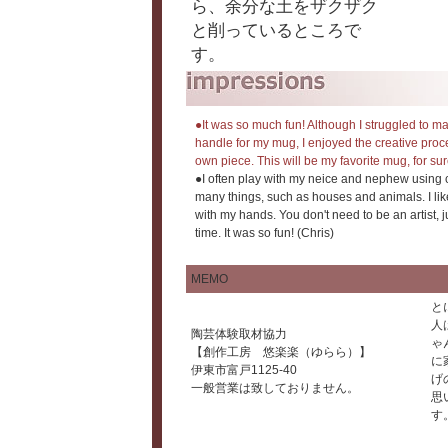
ら、余分な土をザクザク
と削っているところで
す。
●It was so much fun! Although I struggled to m
handle for my mug, I enjoyed the creative pro
own piece. This will be my favorite mug, for sur
●I often play with my neice and nephew using 
many things, such as houses and animals. I like
with my hands. You don't need to be an artist, 
time. It was so fun! (Chris)
MEMO
と
人
陶芸体験取材協力
ゃ
【創作工房 悠楽楽（ゆらら）】
に
伊東市富戸1125-40
げ
一般営業は致しておりません。
思
す