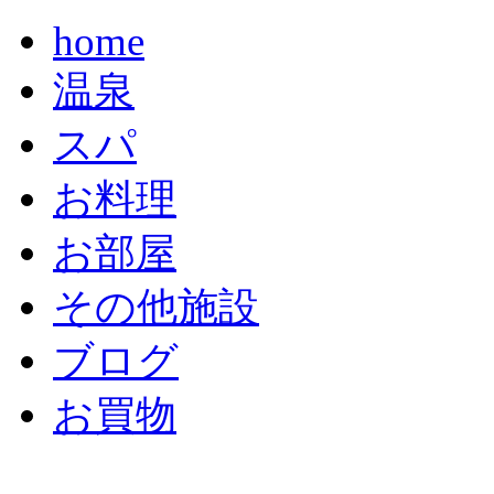
home
温泉
スパ
お料理
お部屋
その他施設
ブログ
お買物