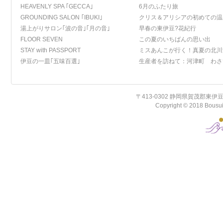
HEAVENLY SPA ｢GECCA｣
6月のふたり旅
GROUNDING SALON ｢IBUKI｣
クリス＆アリシアの初めての温
湯上がりサロン｢波の音｣｢月の音｣
早春の東伊豆?花紀行
FLOOR SEVEN
この夏のいちばんの思い出
STAY with PASSPORT
ミスあんこが行く！真夏の北川
伊豆の一皿｢五味百選｣
生産者を訪ねて：河津町 わさ
〒413-0302 静岡県賀茂郡東伊豆町北川温
Copyright © 2018 Bousui