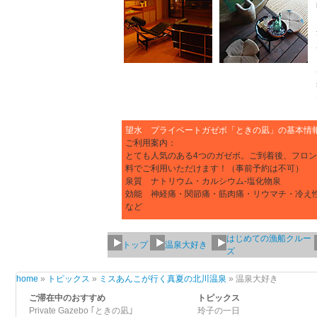
望水 プライベートガゼボ「ときの凪」の基本情
ご利用案内：
とても人気のある4つのガゼボ。
ご到着後、フロン
料でご利用いただけます！（事前予約は不可）
泉質 ナトリウム・カルシウム-塩化物泉
効能 神経痛・関節痛・筋肉痛・リウマチ・冷え
など
はじめての漁船クルー
トップ
温泉大好き
ズ
home
»
トピックス
»
ミスあんこが行く真夏の北川温泉
» 温泉大好き
ご滞在中のおすすめ
トピックス
Private Gazebo ｢ときの凪｣
玲子の一日