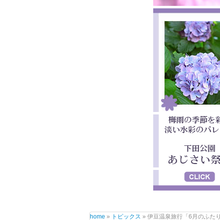
home
»
トピックス
» 伊豆温泉旅行「6月のふた