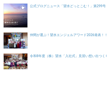
公式ブログニュース「望水どっとこむ！」第299号・
仲間が選ぶ！望水エンジェルアワード2026発表！
令和8年度（株）望水「入社式」見習い想い出つく